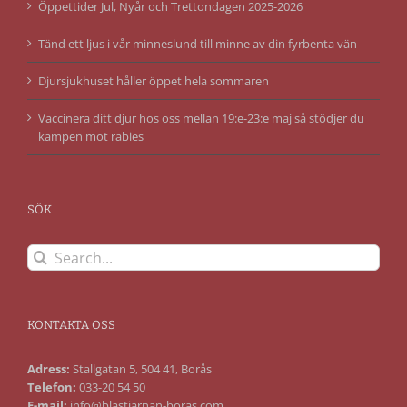
Öppettider Jul, Nyår och Trettondagen 2025-2026
Tänd ett ljus i vår minneslund till minne av din fyrbenta vän
Djursjukhuset håller öppet hela sommaren
Vaccinera ditt djur hos oss mellan 19:e-23:e maj så stödjer du
kampen mot rabies
SÖK
Search
for:
KONTAKTA OSS
Adress:
Stallgatan 5, 504 41, Borås
Telefon:
033-20 54 50
E-mail:
info@blastjarnan-boras.com