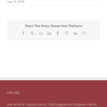
maj 13, 2024
Share This Story, Choose Your Platform!
Facebook
X
Reddit
LinkedIn
Tumblr
Pinterest
Vk
Email
OM OSS
Mer än 60 år i djurens tjänst, 1954 byggdes på Stallgatan i Borås