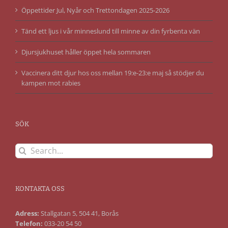
Öppettider Jul, Nyår och Trettondagen 2025-2026
Tänd ett ljus i vår minneslund till minne av din fyrbenta vän
Djursjukhuset håller öppet hela sommaren
Vaccinera ditt djur hos oss mellan 19:e-23:e maj så stödjer du
kampen mot rabies
SÖK
Search
for:
KONTAKTA OSS
Adress:
Stallgatan 5, 504 41, Borås
Telefon:
033-20 54 50