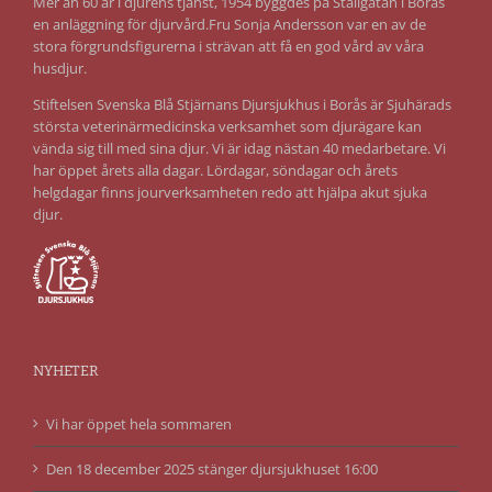
Mer än 60 år i djurens tjänst, 1954 byggdes på Stallgatan i Borås
en anläggning för djurvård.Fru Sonja Andersson var en av de
stora förgrundsfigurerna i strävan att få en god vård av våra
husdjur.
Stiftelsen Svenska Blå Stjärnans Djursjukhus i Borås är Sjuhärads
största veterinärmedicinska verksamhet som djurägare kan
vända sig till med sina djur. Vi är idag nästan 40 medarbetare. Vi
har öppet årets alla dagar. Lördagar, söndagar och årets
helgdagar finns jourverksamheten redo att hjälpa akut sjuka
djur.
NYHETER
Vi har öppet hela sommaren
Den 18 december 2025 stänger djursjukhuset 16:00