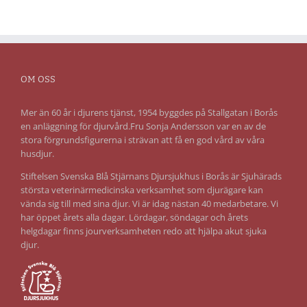
OM OSS
Mer än 60 år i djurens tjänst, 1954 byggdes på Stallgatan i Borås
en anläggning för djurvård.Fru Sonja Andersson var en av de
stora förgrundsfigurerna i strävan att få en god vård av våra
husdjur.
Stiftelsen Svenska Blå Stjärnans Djursjukhus i Borås är Sjuhärads
största veterinärmedicinska verksamhet som djurägare kan
vända sig till med sina djur. Vi är idag nästan 40 medarbetare. Vi
har öppet årets alla dagar. Lördagar, söndagar och årets
helgdagar finns jourverksamheten redo att hjälpa akut sjuka
djur.