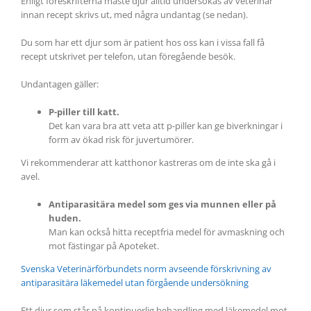
Enligt föreskrifterna måste djur alltid undersökas av veterinär
innan recept skrivs ut, med några undantag (se nedan).
Du som har ett djur som är patient hos oss kan i vissa fall få
recept utskrivet per telefon, utan föregående besök.
Undantagen gäller:
P-piller till katt.
Det kan vara bra att veta att p-piller kan ge biverkningar i
form av ökad risk för juvertumörer.
Vi rekommenderar att katthonor kastreras om de inte ska gå i
avel.
Antiparasitära medel som ges via munnen eller på
huden.
Man kan också hitta receptfria medel för avmaskning och
mot fästingar på Apoteket.
Svenska Veterinärförbundets norm avseende förskrivning av
antiparasitära läkemedel utan förgående undersökning
Ett djur som står på kontinuerlig behandling med läkemedel mot