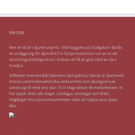
OM OSS
Mer än 60 år i djurens tjänst, 1954 byggdes på Stallgatan i Borås
en anläggning för djurvård.Fru Sonja Andersson var en av de
stora förgrundsfigurerna i strävan att få en god vård av våra
husdjur.
Stiftelsen Svenska Blå Stjärnans Djursjukhus i Borås är Sjuhärads
största veterinärmedicinska verksamhet som djurägare kan
vända sig till med sina djur. Vi är idag nästan 40 medarbetare. Vi
har öppet årets alla dagar. Lördagar, söndagar och årets
helgdagar finns jourverksamheten redo att hjälpa akut sjuka
djur.