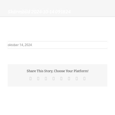
Skärmbild 2024-10-14 091824
oktober 14, 2024
Share This Story, Choose Your Platform!
Facebook
X
Reddit
LinkedIn
Tumblr
Pinterest
Vk
Email