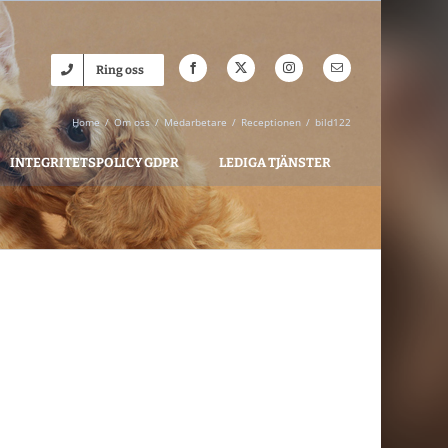
Ring oss
Home
Om oss
Medarbetare
Receptionen
bild122
INTEGRITETSPOLICY GDPR
LEDIGA TJÄNSTER