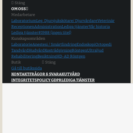
Stäng
OM OSS
Medarbetare
Laboratorium
Leg. Djursjukskötare/ Djurvårdare
Veterinär
Receptionen
Administration
Lediga tjänster
Vår historia
Lediga tjänster
#1988 (ingen titel)
Kunskapsområden
Laboratorie
Anestesi / Smärtlindring
Endoskopi
Ortopedi
Tandvård
Hudvård
Kostrådgivning
Röntgen
Ultraljud
Rehabilitering
Besiktning
HD-AD Röntgen
Butik
Stäng
Gå till butikssida
KONTAKT
FRÅGOR & SVAR
AKUTVÅRD
INTEGRITETSPOLICY GDPR
LEDIGA TJÄNSTER