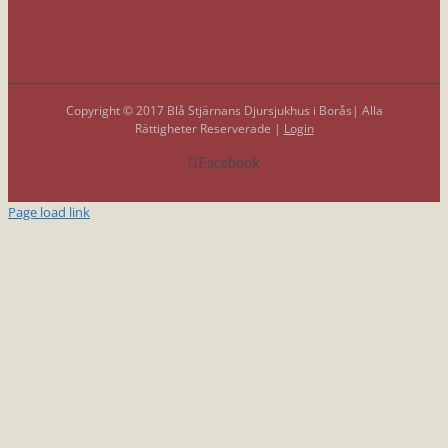
Copyright © 2017 Blå Stjärnans Djursjukhus i Borås| Alla
Rättigheter Reserverade |
Login
Facebook
Page load link