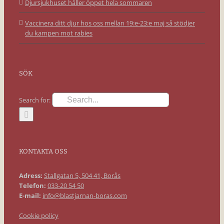
Djursjukhuset håller öppet hela sommaren
Vaccinera ditt djur hos oss mellan 19:e-23:e maj så stödjer
du kampen mot rabies
SÖK
Search for:
KONTAKTA OSS
Adress:
Stallgatan 5, 504 41, Borås
Telefon:
033-20 54 50
E-mail:
info@blastjarnan-boras.com
Cookie policy