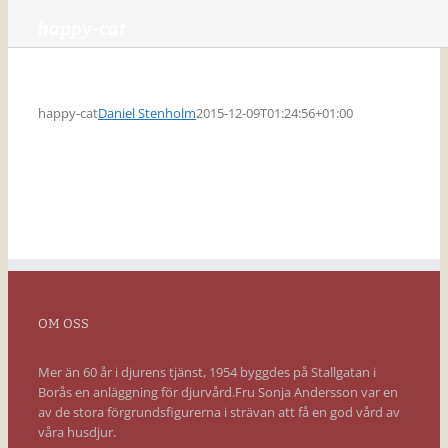
happy-cat
happy-cat
Daniel Stenholm
2015-12-09T01:24:56+01:00
OM OSS
Mer än 60 år i djurens tjänst, 1954 byggdes på Stallgatan i
Borås en anläggning för djurvård.Fru Sonja Andersson var en
av de stora förgrundsfigurerna i strävan att få en god vård av
våra husdjur.