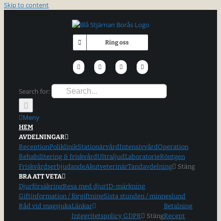
Skip to content
Ring oss
Search for:
Meny
HEM
AVDELNINGAR
Reception
Poliklinik
Stationärvård
Intensivvård
Operation
Rehabilitering & friskvård
Ultraljud
Laboratorie
Röntgen
Friskvårdserbjudande
Akutveterinär
Tandavdelning
Stäng
BRA ATT VETA
Djurförsäkring
Resa med djur
ID-märkning
Giftinformation / förgiftning
Sista stunden / minneslund
Råd vid magsjuka
Länkar
Betalning
Integritetspolicy GDPR
Stäng
Recept