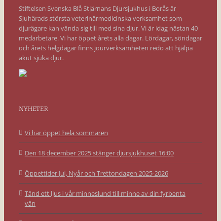
Stiftelsen Svenska Blå Stjärnans Djursjukhus i Borås är
Sjuhärads största veterinärmedicinska verksamhet som
djurägare kan vända sig till med sina djur. Vi är idag nästan 40
medarbetare. Vi har öppet årets alla dagar. Lördagar, söndagar
och årets helgdagar finns jourverksamheten redo att hjälpa
akut sjuka djur.
NYHETER
Vi har öppet hela sommaren
Den 18 december 2025 stänger djursjukhuset 16:00
Öppettider Jul, Nyår och Trettondagen 2025-2026
Tänd ett ljus i vår minneslund till minne av din fyrbenta
vän